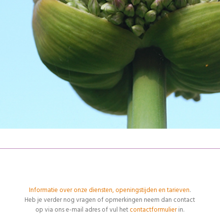
INFORMATIE & TARIEVEN
Informatie over onze diensten, openingstijden en tarieven
.
Heb je verder nog vragen of opmerkingen neem dan contact
op via ons e-mail adres of vul het
contactformulier
in.