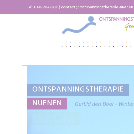
Skip
Tel:
040-2842826
|
contact@ontspanningstherapie-nuenen.
to
content
ONTSPANNINGSTHERAPIE
NUENEN
Gertild den Boer - Winter
WELKOM