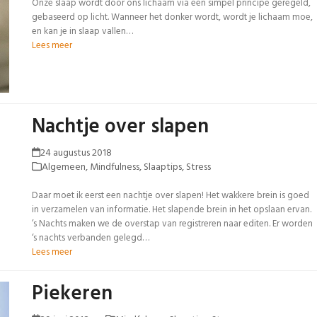
Onze slaap wordt door ons lichaam via een simpel principe geregeld,
gebaseerd op licht. Wanneer het donker wordt, wordt je lichaam moe,
en kan je in slaap vallen…
Lees meer
Nachtje over slapen
24 augustus 2018
Algemeen
,
Mindfulness
,
Slaaptips
,
Stress
Daar moet ik eerst een nachtje over slapen! Het wakkere brein is goed
in verzamelen van informatie. Het slapende brein in het opslaan ervan.
’s Nachts maken we de overstap van registreren naar editen. Er worden
‘s nachts verbanden gelegd…
Lees meer
Piekeren