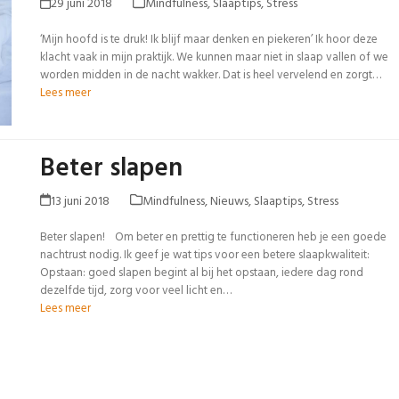
29 juni 2018
Mindfulness
,
Slaaptips
,
Stress
‘Mijn hoofd is te druk! Ik blijf maar denken en piekeren’ Ik hoor deze
klacht vaak in mijn praktijk. We kunnen maar niet in slaap vallen of we
worden midden in de nacht wakker. Dat is heel vervelend en zorgt…
Lees meer
Beter slapen
13 juni 2018
Mindfulness
,
Nieuws
,
Slaaptips
,
Stress
Beter slapen! Om beter en prettig te functioneren heb je een goede
nachtrust nodig. Ik geef je wat tips voor een betere slaapkwaliteit:
Opstaan: goed slapen begint al bij het opstaan, iedere dag rond
dezelfde tijd, zorg voor veel licht en…
Lees meer