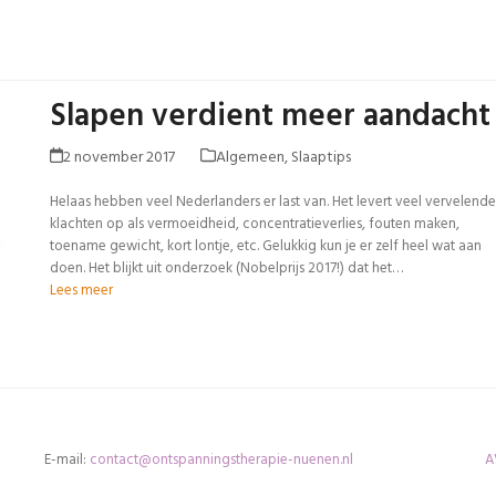
Slapen verdient meer aandacht
2 november 2017
Algemeen
,
Slaaptips
Helaas hebben veel Nederlanders er last van. Het levert veel vervelende
klachten op als vermoeidheid, concentratieverlies, fouten maken,
toename gewicht, kort lontje, etc. Gelukkig kun je er zelf heel wat aan
doen. Het blijkt uit onderzoek (Nobelprijs 2017!) dat het…
Lees meer
E-mail:
contact@ontspanningstherapie-nuenen.nl
A