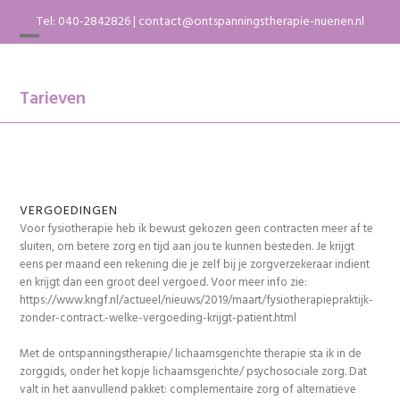
Skip
Tel:
040-2842826
|
contact@ontspanningstherapie-nuenen.nl
to
content
Open
Close
mobile
mobile
menu
menu
Tarieven
VERGOEDINGEN
Voor fysiotherapie heb ik bewust gekozen geen contracten meer af te
sluiten, om betere zorg en tijd aan jou te kunnen besteden. Je krijgt
eens per maand een rekening die je zelf bij je zorgverzekeraar indient
en krijgt dan een groot deel vergoed. Voor meer info zie:
https://www.kngf.nl/actueel/nieuws/2019/maart/fysiotherapiepraktijk-
zonder-contract.-welke-vergoeding-krijgt-patient.html
Met de ontspanningstherapie/ lichaamsgerichte therapie sta ik in de
zorggids, onder het kopje lichaamsgerichte/ psychosociale zorg. Dat
valt in het aanvullend pakket: complementaire zorg of alternatieve