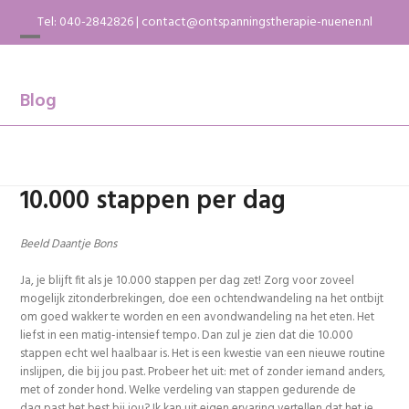
Skip
Tel:
040-2842826
|
contact@ontspanningstherapie-nuenen.nl
to
content
Open
Close
mobile
mobile
menu
menu
Blog
10.000 stappen per dag
Beeld Daantje Bons
Ja, je blijft fit als je 10.000 stappen per dag zet! Zorg voor zoveel
mogelijk zitonderbrekingen, doe een ochtendwandeling na het ontbijt
om goed wakker te worden en een avondwandeling na het eten. Het
liefst in een matig-intensief tempo. Dan zul je zien dat die 10.000
stappen echt wel haalbaar is. Het is een kwestie van een nieuwe routine
inslijpen, die bij jou past. Probeer het uit: met of zonder iemand anders,
met of zonder hond. Welke verdeling van stappen gedurende de
dag
past het best bij jou? Ik kan uit eigen ervaring vertellen dat het je