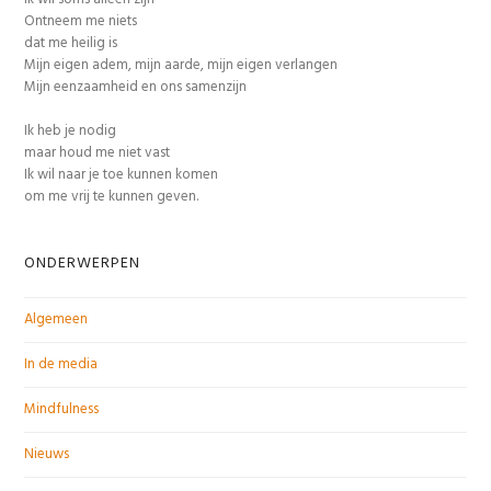
Ontneem me niets
dat me heilig is
Mijn eigen adem, mijn aarde, mijn eigen verlangen
Mijn eenzaamheid en ons samenzijn
Ik heb je nodig
maar houd me niet vast
Ik wil naar je toe kunnen komen
om me vrij te kunnen geven.
ONDERWERPEN
Algemeen
In de media
Mindfulness
Nieuws