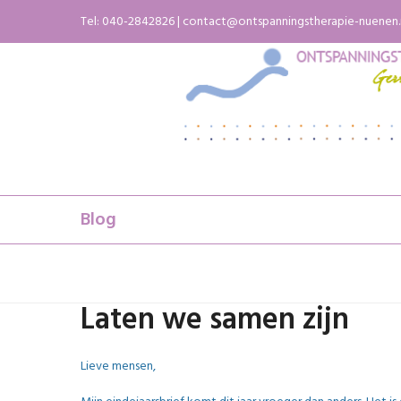
Skip
Tel:
040-2842826
|
contact@ontspanningstherapie-nuenen.
to
content
Blog
Laten we samen zijn
Lieve mensen,