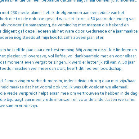
 is geen brief die om een bepaalde datum vraagt maar om een juist moment.
 met 230 mede-alumni heb ik deelgenomen aan een reünie van het
rk die tot de nok toe gevuld was. Het koor, al 50 jaar onder leiding van
et als vroeger. De samenzang, de verbinding met mensen die bekend en
dirigent gaf deze liederen als het ware door. Gedurende drie jaar maakte
liederen nog steeds uit mijn hoofd, zelfs zoveel jaar later.
en hetzelfde pad naar een bestemming. Wij zongen dezelfde liederen en
 plezier, vol overgave, vol liefde, vol dankbaarheid met en voor elkaar.
at moment even vergat te zingen, ik werd er letterlijk stil van. Al 50 jaar
teeds,
misschien wel meer dan ooit, heeft dit lied een boodschap.
 Samen zingen verbindt mensen, ieder individu droeg daar met zijn/haar
heid maakte dat het vooral ook vrolijk was. Dit voelden we allemaal.
 die vrede verspreidt helpt eraan mee om vertrouwen te hebben in de dag
die bijdraagt aan meer vrede in onszelf en voor de ander. Laten we samen
n we samen vrede zijn.