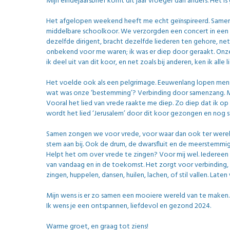
Mijn eindejaarsbrief komt dit jaar vroeger dan anders. Het
Het afgelopen weekend heeft me echt geïnspireerd. Samen
middelbare schoolkoor. We verzorgden een concert in een ke
dezelfde dirigent, bracht dezelfde liederen ten gehore, n
onbekend voor me waren; ik was er diep door geraakt. Onze 
ik deel uit van dit koor, en net zoals bij anderen, ken ik alle 
Het voelde ook als een pelgrimage. Eeuwenlang lopen mens
wat was onze ‘bestemming’? Verbinding door samenzang. Met
Vooral het lied van vrede raakte me diep. Zo diep dat ik op d
wordt het lied ‘Jerusalem’ door dit koor gezongen en nog s
Samen zongen we voor vrede, voor waar dan ook ter wereld.
stem aan bij. Ook de drum, de dwarsfluit en de meerstemmig
Helpt het om over vrede te zingen? Voor mij wel. Iedereen
van vandaag en in de toekomst. Het zorgt voor verbinding, 
zingen, huppelen, dansen, huilen, lachen, of stil vallen. Late
Mijn wens is er zo samen een mooiere wereld van te maken.
Ik wens je een ontspannen, liefdevol en gezond 2024.
Warme groet, en g
raag tot ziens!