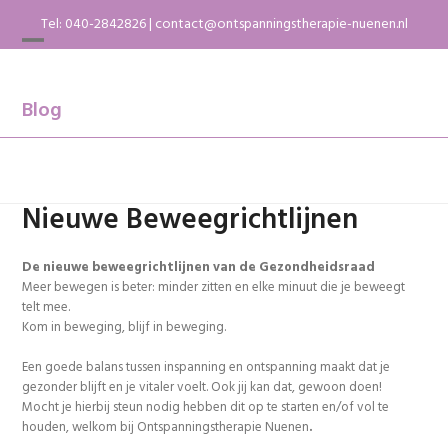
Skip
Tel:
040-2842826
|
contact@ontspanningstherapie-nuenen.nl
to
content
Open
Close
mobile
mobile
menu
menu
Blog
Nieuwe Beweegrichtlijnen
De nieuwe beweegrichtlijnen van de Gezondheidsraad
Meer bewegen is beter: minder zitten en elke minuut die je beweegt
telt mee.
Kom in beweging, blijf in beweging.
Een goede balans tussen inspanning en ontspanning maakt dat je
gezonder blijft en je vitaler voelt. Ook jij kan dat, gewoon doen!
Mocht je hierbij steun nodig hebben dit op te starten en/of vol te
houden, welkom bij Ontspanningstherapie Nuenen
.