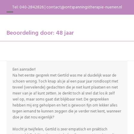
Skip
Tel:
040-2842826
|
contact@ontspanningstherapie-nuenen.nl
to
content
Open
Close
mobile
mobile
menu
menu
Beoordeling door: 48 jaar
Een aanrader!
Na het eerste gesprek met Gertild was me al duidelijk waar de
schoen wrong. Toch knap als je al een paar jaar rondloopt met
teveel (vervelende) gedachten die je niet kunt plaatsen en niet
meer van je af kunt zetten. Je denkt toch al snel dat los ik zelf
wel op, maar soms gaat dat blijkbaar niet. De gesprekken
hebben mij erg geholpen en het is gewoon fijn om lekker alles
tegen iemand te kunnen zeggen die je verder niet kent, wanneer
doe je dat nou eigenlijk?
Mocht je twijfelen, Gertild is zeer empatisch en praktisch