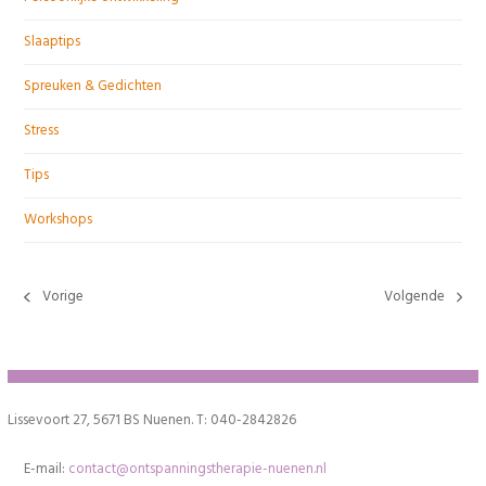
Slaaptips
Spreuken & Gedichten
Stress
Tips
Workshops
Vorige
Volgende
previous
next
post:
post:
Lissevoort 27, 5671 BS Nuenen. T: 040-2842826
E-mail:
contact@ontspanningstherapie-nuenen.nl