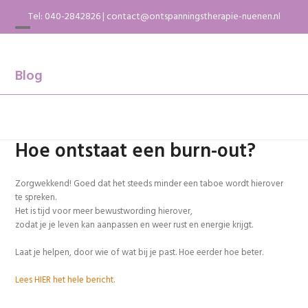
Skip
Tel:
040-2842826
|
contact@ontspanningstherapie-nuenen.nl
to
content
Open
Close
mobile
mobile
menu
menu
Blog
Hoe ontstaat een burn-out?
Zorgwekkend! Goed dat het steeds minder een taboe wordt hierover
te spreken.
Het is tijd voor meer bewustwording hierover,
zodat je je leven kan aanpassen en weer rust en energie krijgt.
Laat je helpen, door wie of wat bij je past. Hoe eerder hoe beter.
Lees HIER het hele bericht.