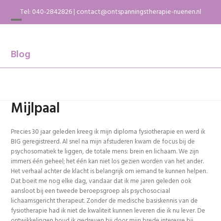
Skip
Tel:
040-2842826
|
contact@ontspanningstherapie-nuenen.nl
to
content
Open
Close
mobile
mobile
menu
menu
Blog
Mijlpaal
Precies 30 jaar geleden kreeg ik mijn diploma fysiotherapie en werd ik
BIG geregistreerd. Al snel na mijn afstuderen kwam de focus bij de
psychosomatiek te liggen, de totale mens: brein en lichaam. We zijn
immers één geheel; het één kan niet los gezien worden van het ander.
Het verhaal achter de klacht is belangrijk om iemand te kunnen helpen.
Dat boeit me nog elke dag, vandaar dat ik me jaren ge
leden ook
aansloot bij een tweede beroepsgroep als psychosociaal
lichaamsgericht therapeut. Zonder de medische basiskennis van de
fysiotherapie had ik niet de kwaliteit kunnen leveren die ik nu lever. De
ontwikkelingen houd ik gedreven bij door mijn brede interesse bij